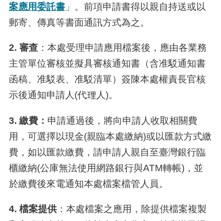
案應用委託書
」。前項申請書得以親自持送或以
郵寄、傳真等書面通訊方式為之。
2. 審查
：本處受理申請應用檔案後，應由各業務
主管單位審核並擬具審核通知書（含准駁通知書
函稿、准駁表、准駁清單）簽陳本處權責長官核
示後通知申請人(代理人
)
。
3. 繳費：
申請通過後，將向申請人收取相關費
用，可選擇以現金
(
親臨本處繳納
)
或以匯款方式繳
費，如以匯款繳費，請申請人親自至臺灣銀行臨
櫃繳納
(
公庫無法使用網路銀行與
ATM
轉帳
)
，並
於繳費後來電通知本處檔案檔管人員。
4. 檔案提供
：本處檔案之應用，除提供檔案複製